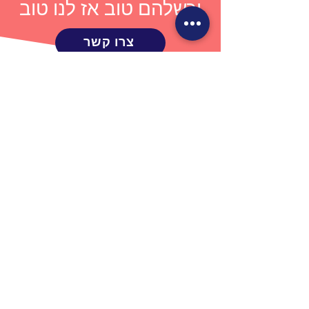
וכשלהם טוב אז לנו טוב
צרו קשר
אז איך זה עובד?
בדיוק כמו בתהליך טבעי של רכישת שפה, הילד
שומע את השפה שוב ושוב, לאורך כל היום. הוא
מתחיל לזהות צלילים חוזרים כמילים, המקבלות
משמעות עם חשיפתן בהקשר ובסיטואציות
מגוונות. לאחר תהליך הפנמה עמוק, הוא יוכל
להשתמש בהן בעצמו – בזמן הנכון ובהקשר
הנכון, בטבעיות ובאותנטיות.
אולם רגע לפני שהמילים מגיעות, קודמת להן
היכולת לתקשר – דרך מבט, הבעה, תנועה. שפה
מתחילה בקשר. והמקום הרגשי שבו הילד מרגיש
בטוח, מובן ורצוי – הוא הקרקע לרכישת שפה
אמיתית. החשיפה לשפה היא אקלקטית ומגוונת
— מהאזנה לשיחות בין מבוגרים, דרך דיבור
מופנה לילדים, ועד שיח בין ילדים עצמם.
ילדים מבינים במהירות את הקודים החברתיים